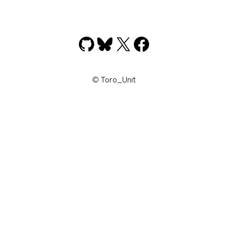
GitHub
Bluesky
X
Facebook
© Toro_Unit