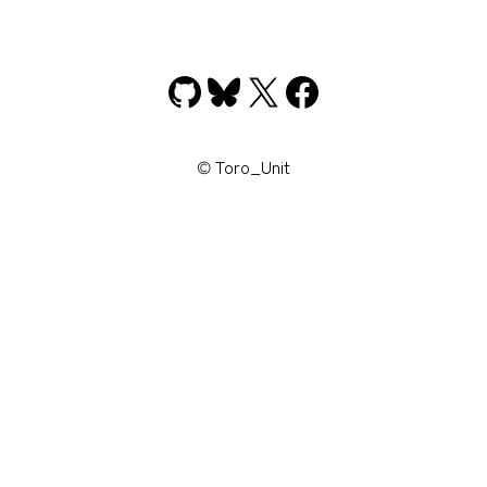
GitHub
Bluesky
X
Facebook
© Toro_Unit