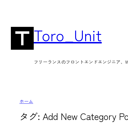
内
容
を
Toro_Unit
ス
キ
ッ
フリーランスのフロントエンドエンジニア、Wor
プ
ホーム
タグ:
Add New Category Po