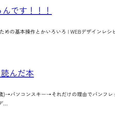
Bできるんです！！！
う人のための基本操作とかいろいろ | WEBデザイン
に読んだ本
1に出会う(当時3歳)→パソコンスキー→それだけの理由で
デ…