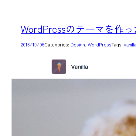
WordPressのテーマを
2016/10/06
Categories:
Design
, 
WordPress
Tags:
vanill