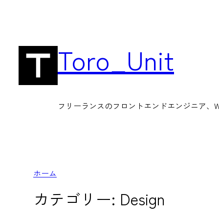
内
容
を
Toro_Unit
ス
キ
ッ
フリーランスのフロントエンドエンジニア、Wor
プ
ホーム
カテゴリー:
Design