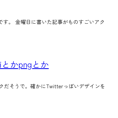
ろです。 金曜日に書いた記事がものすごいアク
iとかpngとか
ークだそうで。確かにTwitterっぽいデザインを