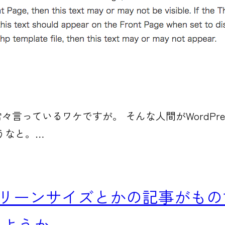
す。」と常々言っているワケですが。 そんな人間がWor
うなと。…
lusのスクリーンサイズとかの記事
しようか。