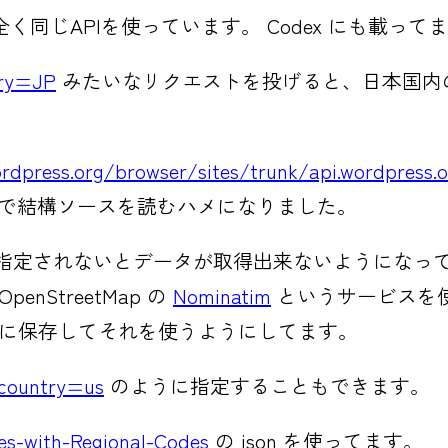
同じAPIを使っています。 Codex にも載って
try=JP
みたいなリクエストを投げると、日本国内
ordpress.org/browser/sites/trunk/api.wordpress.
いので結構ソースを読むハメになりました。
どが指定されないとデータが取得出来ないようにな
StreetMap の
Nominatim
というサービスを
ge に保存してそれを使うようにしてます。
?country=us
のように指定することもできます。
es-with-Regional-Codes
の json を使ってます。