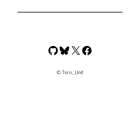
GitHub
Bluesky
X
Facebook
© Toro_Unit