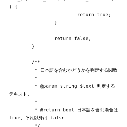
) {

			return true;

		}

		return false;

	}

	/**

	 * 日本語を含むかどうかを判定する関数

	 *

	 * @param string $text 判定する
テキスト.

	 *

	 * @return bool 日本語を含む場合は 
true、それ以外は false.

	 */
