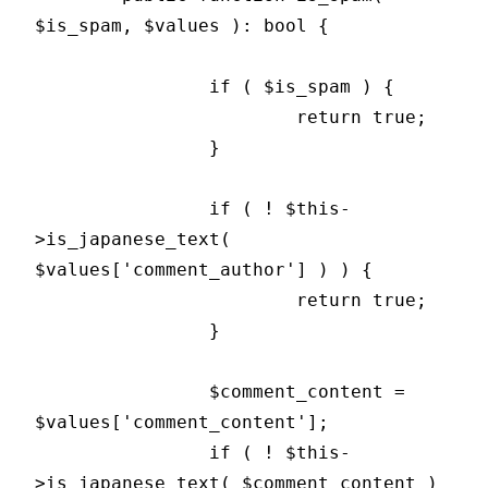
$is_spam, $values ): bool {

		if ( $is_spam ) {

			return true;

		}

		if ( ! $this-
>is_japanese_text( 
$values['comment_author'] ) ) {

			return true;

		}

		$comment_content = 
$values['comment_content'];

		if ( ! $this-
>is_japanese_text( $comment_content ) 