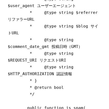
$user_agent ユーザーエージェント

	 *     @type string $referrer 
リファラーURL

	 *     @type string $blog サイ
トURL

	 *     @type string 
$comment_date_gmt 投稿日時（GMT）

	 *     @type string 
$REQUEST_URI リクエストURI

	 *     @type string 
$HTTP_AUTHORIZATION 認証情報

	 * }

	 * @return bool

	 */

	public function is_spam( 