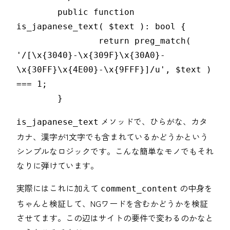
	public function 
is_japanese_text( $text ): bool {

		return preg_match( 
'/[\x{3040}-\x{309F}\x{30A0}-
\x{30FF}\x{4E00}-\x{9FFF}]/u', $text ) 
=== 1;

	}
メソッドで、ひらがな、カタ
is_japanese_text
カナ、漢字が1文字でも含まれているかどうかという
シンプルなロジックです。こんな簡単なモノでもそれ
なりに弾けています。
実際にはこれに加えて
の中身を
comment_content
ちゃんと検証して、NGワードを含むかどうかを検証
させてます。この辺はサイトの要件で変わるのかなと