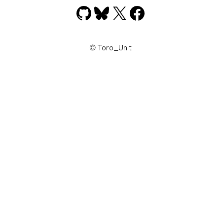
GitHub
Bluesky
X
Facebook
© Toro_Unit