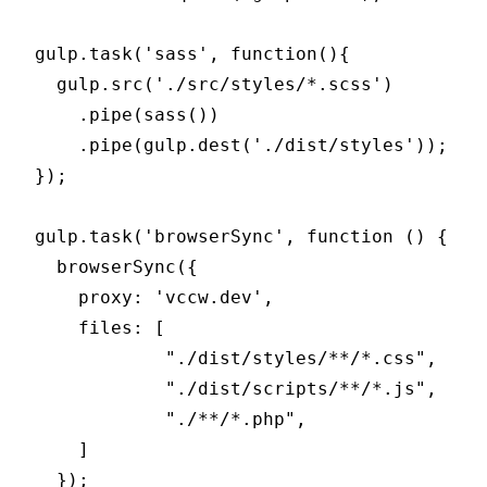
gulp.task('sass', function(){

  gulp.src('./src/styles/*.scss')

    .pipe(sass())

    .pipe(gulp.dest('./dist/styles'));

});

gulp.task('browserSync', function () {

  browserSync({

    proxy: 'vccw.dev',

    files: [

	    "./dist/styles/**/*.css",

	    "./dist/scripts/**/*.js",

	    "./**/*.php",

    ]

  });
