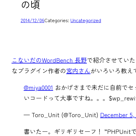
の頃
2014/12/06
Categories:
Uncategorized
こないだのWordBench 長野
で紹介させていた
なプラグイン作者の
宮内さん
がいろいろ教え
@miya0001
おかげさまで未だに自前でセッ
いコードって大事ですね。。。$wp_rew
— Toro_Unit (@Toro_Unit)
December 5, 
書いたー。ギリギリセーフ！ ”PHPUnitでWo