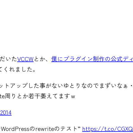
だいた
VCCW
とか、
僕にプラグイン制作の公式デ
てくれました。
トアップした事がないゆとりなのでまずいなぁ・・
ite周りとか若干萎えてますｗ
2014
rdPressのrewriteのテスト”
https://t.co/CG