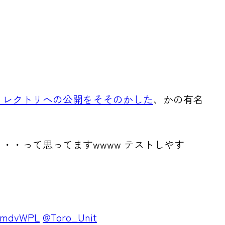
ィレクトリへの公開をそそのかした
、かの有名
・って思ってますwwww テストしやす
XQmdvWPL
@Toro_Unit