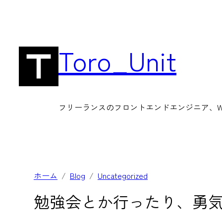
内
容
を
Toro_Unit
ス
キ
ッ
フリーランスのフロントエンドエンジニア、Wor
プ
ホーム
Blog
Uncategorized
勉強会とか行ったり、勇