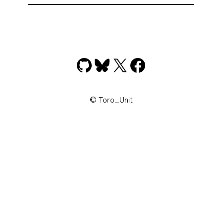
GitHub
Bluesky
X
Facebook
© Toro_Unit