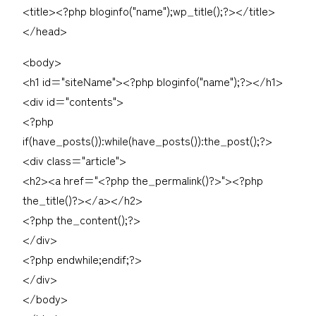
<title><?php bloginfo("name");wp_title();?></title>
</head>
<body>
<h1 id="siteName"><?php bloginfo("name");?></h1>
<div id="contents">
<?php
if(have_posts()):while(have_posts()):the_post();?>
<div class="article">
<h2><a href="<?php the_permalink()?>"><?php
the_title()?></a></h2>
<?php the_content();?>
</div>
<?php endwhile;endif;?>
</div>
</body>