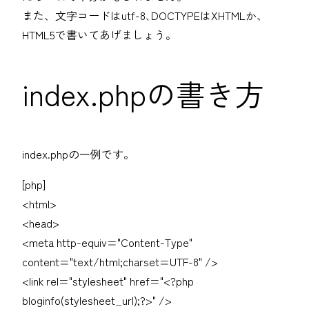
また、文字コードはutf-8､DOCTYPEはXHTMLか、
HTML5で書いてあげましょう。
index.phpの書き方
index.phpの一例です。
[php]
<html>
<head>
<meta http-equiv="Content-Type"
content="text/html;charset=UTF-8" />
<link rel="stylesheet" href="<?php
bloginfo(stylesheet_url);?>" />