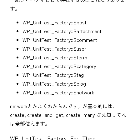
す。
WP_UnitTest_Factory::$post
WP_UnitTest_Factory::$attachment
WP_UnitTest_Factory::$comment
WP_UnitTest_Factory::$user
WP_UnitTest_Factory::$term
WP_UnitTest_Factory::$category
WP_UnitTest_Factory::$tag
WP_UnitTest_Factory::$blog
WP_UnitTest_Factory::$network
networkとかよくわからんです。が基本的には、
create, create_and_get, create_many さえ知ってれ
ば全部使えます。
WP_UnitTest_Factory_For_Thing