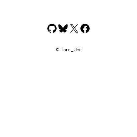
GitHub
Bluesky
X
Facebook
© Toro_Unit