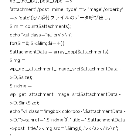
get_the_ID(),’post_type’ =>
‘attachment’,’post_mime_type’ => ‘image’,’orderby’
=> ‘date’));//添付ファイルのデータ呼び出し。
$lim = count($attachments);
echo "<ul class=’gallery’>\n";
for($i=0; $i<$lim; $i++){
$attachmentData = array_pop($attachments);
$img =
wp_get_attachment_image_src($attachmentData -
>ID,$size);
$linkImg =
wp_get_attachment_image_src($attachmentData -
>ID,$linkSize);
echo "<li class=’imgbox colorbox-".$attachmentData -
>ID."’><a href=".$linkImg[0]." title=".$attachmentData
->post_title."><img src=".$img[0]."></a></li>\n";