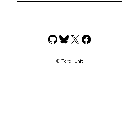
GitHub
Bluesky
X
Facebook
© Toro_Unit