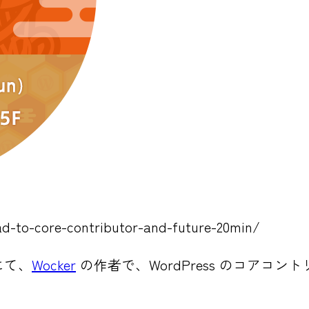
ad-to-core-contributor-and-future-20min/
にて、
Wocker
の作者で、WordPress のコアコ