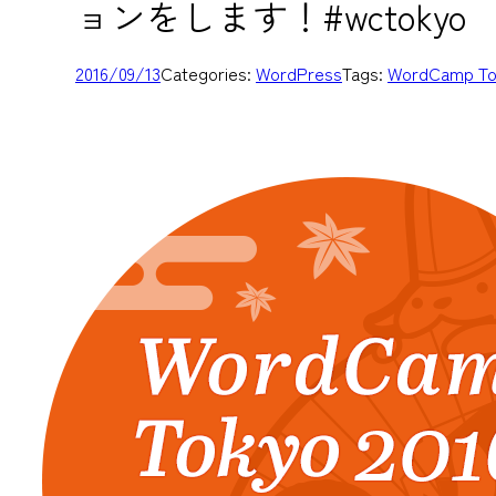
ョンをします！#wctokyo
2016/09/13
Categories:
WordPress
Tags:
WordCamp To