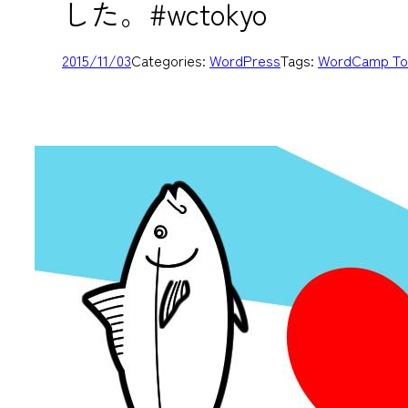
した。#wctokyo
2015/11/03
Categories:
WordPress
Tags:
WordCamp To