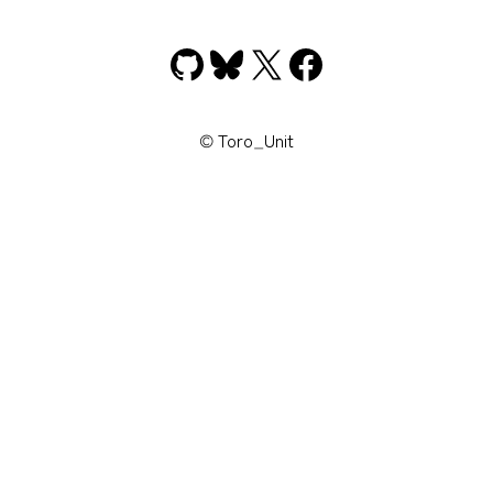
GitHub
Bluesky
X
Facebook
© Toro_Unit