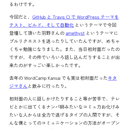
るわけです。
今回だと、
GitHub と Travis CI で WordPress テーマを
テスト、ビルド、そして自動化
というテーマで今回
登壇して頂いた羽野さんの
amethyst
というテーマに
プルリクエストを送ったりしていたんですが、めちゃ
くちゃ勉強になりました。また、当日初対面だったの
ですが、その件でいろいろ話し込んだりすることが出
来たのがすっごい楽しかったです。
去年の WordCamp Kansai でも実は初対面だった
キタ
ジマさん
と飲みに行ったり。
初対面の人に話しかけたりすること等が苦手で、テレ
ビとかに出てくるナンパ師みたいなコミュ力お化けみ
たいな人からは全力で逃げるタイプの人間ですが、そ
んな僕とってのコミュニケーションの方法がオープン