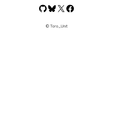
GitHub
Bluesky
X
Facebook
© Toro_Unit