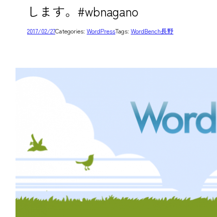
します。#wbnagano
2017/02/27
Categories:
WordPress
Tags:
WordBench長野