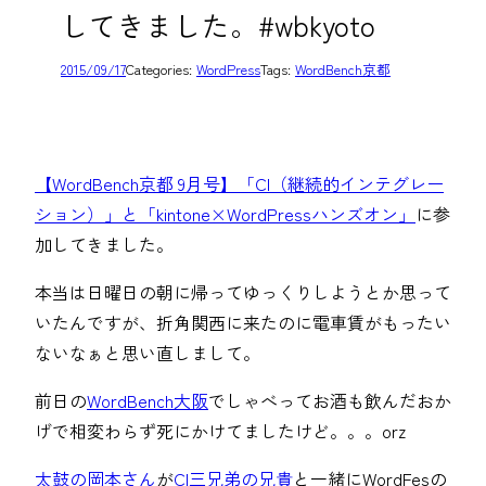
してきました。#wbkyoto
2015/09/17
Categories:
WordPress
Tags:
WordBench京都
【WordBench京都 9月号】「CI（継続的インテグレー
ション）」と「kintone×WordPressハンズオン」
に参
加してきました。
本当は日曜日の朝に帰ってゆっくりしようとか思って
いたんですが、折角関西に来たのに電車賃がもったい
ないなぁと思い直しまして。
前日の
WordBench大阪
でしゃべってお酒も飲んだおか
げで相変わらず死にかけてましたけど。。。orz
太鼓の岡本さん
が
CI三兄弟の兄貴
と一緒にWordFesの