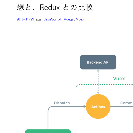
想と、Redux との比較
2016/11/29
Tags:
JavaScript
, 
Vue.js
, 
Vuex