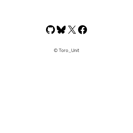
GitHub
Bluesky
X
Facebook
© Toro_Unit