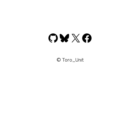
GitHub
Bluesky
X
Facebook
© Toro_Unit