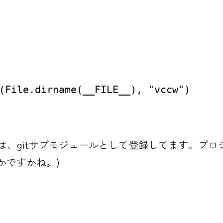
(File.dirname(__FILE__), "vccw")
リは、gitサブモジュールとして登録してます。プ
とかですかね。)