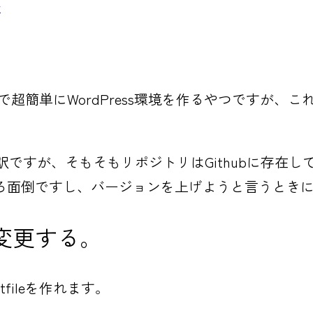
w
で超簡単にWordPress環境を作るやつですが、これを、git
したい訳ですが、そもそもリポジトリはGithubに存在
ろ面倒ですし、バージョンを上げようと言うとき
所を変更する。
antfileを作れます。