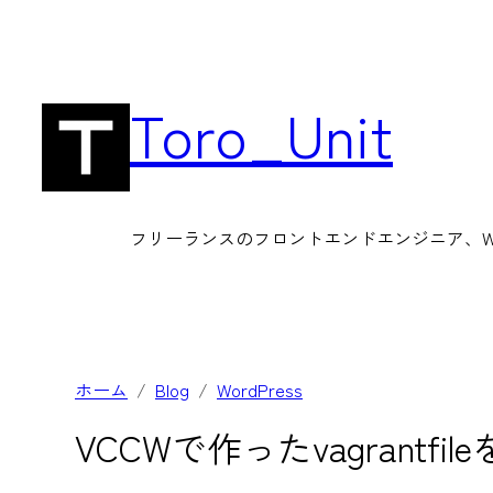
内
容
を
Toro_Unit
ス
キ
ッ
フリーランスのフロントエンドエンジニア、Wor
プ
ホーム
Blog
WordPress
VCCWで作ったvagrantf