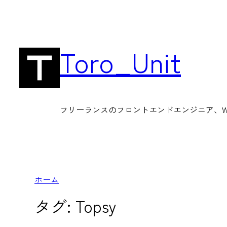
内
容
を
Toro_Unit
ス
キ
ッ
フリーランスのフロントエンドエンジニア、Wor
プ
ホーム
タグ:
Topsy