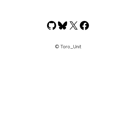
GitHub
Bluesky
X
Facebook
© Toro_Unit