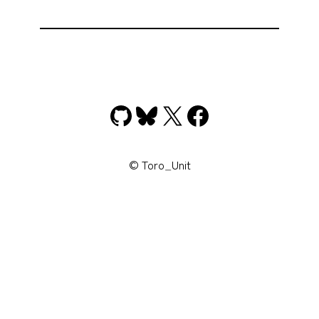
GitHub
Bluesky
X
Facebook
© Toro_Unit