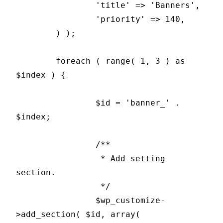
		'title' => 'Banners',

		'priority' => 140,

	) );

	foreach ( range( 1, 3 ) as 
$index ) {

		$id = 'banner_' . 
$index;

		/**

		 * Add setting 
section.

		 */

		$wp_customize-
>add_section( $id, array(
