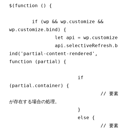
$(function () {

	if (wp && wp.customize && 
wp.customize.bind) {

		let api = wp.customize

		api.selectiveRefresh.b
ind('partial-content-rendered', 
function (partial) {

			if 
(partial.container) {

				// 要素
が存在する場合の処理。

			}

			else {

				// 要素