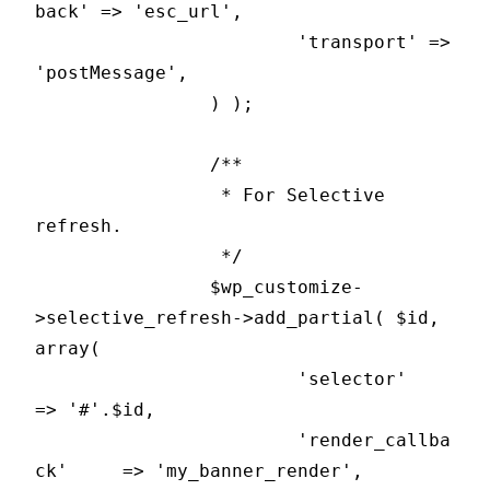
back' => 'esc_url',

			'transport' => 
'postMessage',

		) );

		/**

		 * For Selective 
refresh.

		 */

		$wp_customize-
>selective_refresh->add_partial( $id, 
array(

			'selector'            
=> '#'.$id,

			'render_callba
ck'     => 'my_banner_render',
