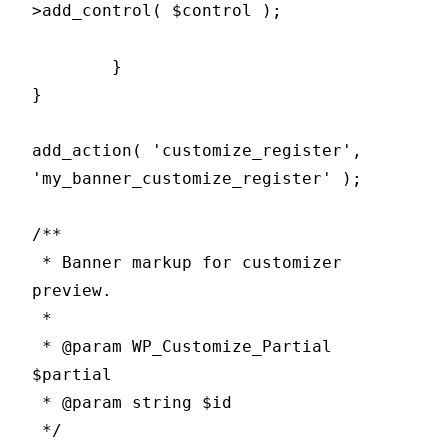
>add_control( $control );

	}

}

add_action( 'customize_register', 
'my_banner_customize_register' );

/**

 * Banner markup for customizer 
preview.

 *

 * @param WP_Customize_Partial 
$partial

 * @param string $id

 */
