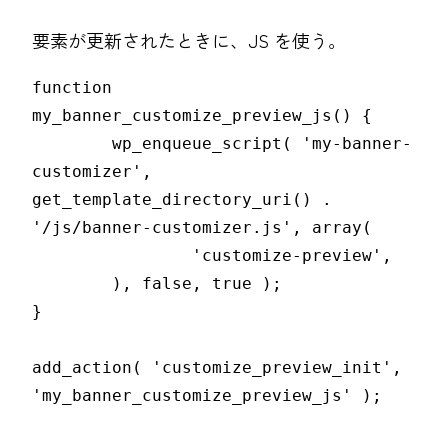
要素が更新されたときに、JS を使う。
function 
my_banner_customize_preview_js() {

	wp_enqueue_script( 'my-banner-
customizer', 
get_template_directory_uri() . 
'/js/banner-customizer.js', array(

		'customize-preview',

	), false, true );

}

add_action( 'customize_preview_init', 
'my_banner_customize_preview_js' );