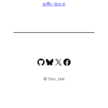
お問い合わせ
GitHub
Bluesky
X
Facebook
© Toro_Unit