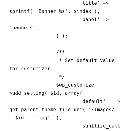
			'title' => 
sprintf( 'Banner %s', $index ),

			'panel' => 
'banners',

		) );

		/**

		 * Set default value 
for customizer.

		 */

		$wp_customize-
>add_setting( $id, array(

			'default'   => 
get_parent_theme_file_uri( '/images/' 
. $id . '.jpg'  ),

			'sanitize_call