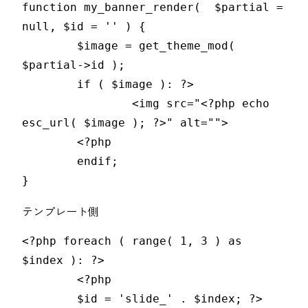
function my_banner_render(  $partial = 
null, $id = '' ) {

	$image = get_theme_mod( 
$partial->id );

	if ( $image ): ?>

		<img src="<?php echo 
esc_url( $image ); ?>" alt="">

	<?php

	endif;

}
テンプレート側
<?php foreach ( range( 1, 3 ) as 
$index ): ?>

	<?php

	$id = 'slide_' . $index; ?>
