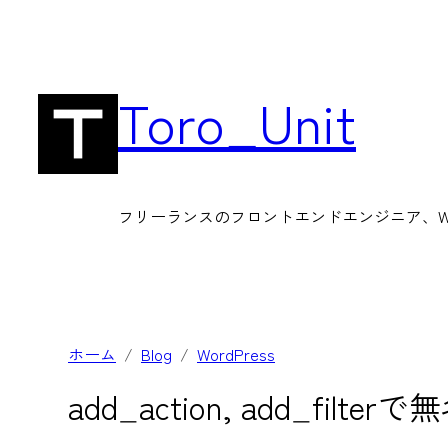
内
容
を
Toro_Unit
ス
キ
ッ
フリーランスのフロントエンドエンジニア、Wor
プ
ホーム
Blog
WordPress
add_action, add_fi