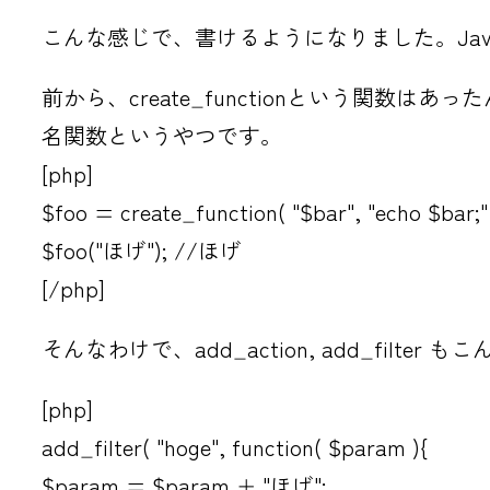
こんな感じで、書けるようになりました。Java
前から、create_functionという関
名関数というやつです。
[php]
$foo = create_function( "$bar", "echo $bar;" 
$foo("ほげ"); //ほげ
[/php]
そんなわけで、add_action, add_filter
[php]
add_filter( "hoge", function( $param ){
$param = $param + "ほげ";