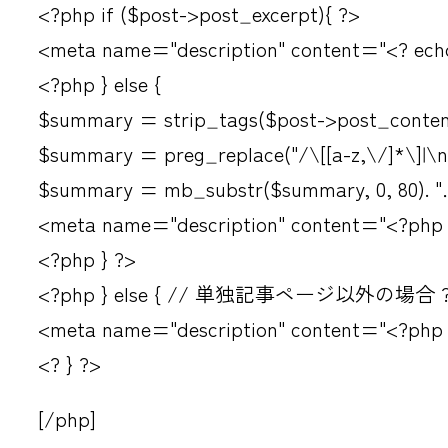
<?php if ($post->post_excerpt){ ?>
<meta name="description" content="<? echo
<?php } else {
$summary = strip_tags($post->post_conten
$summary = preg_replace("/\[[a-z,\/]*\]|\n|
$summary = mb_substr($summary, 0, 80). "
<meta name="description" content="<?php 
<?php } ?>
<?php } else { // 単独記事ページ以外の場合 
<meta name="description" content="<?php bl
<? } ?>
[/php]