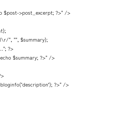
 $post->post_excerpt; ?>" />
t);
\r/", "", $summary);
…"; ?>
echo $summary; ?>" />
?>
oginfo(‘description’); ?>" />