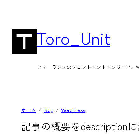
内
容
を
Toro_Unit
ス
キ
ッ
フリーランスのフロントエンドエンジニア、Wor
プ
ホーム
Blog
WordPress
記事の概要をdescripti