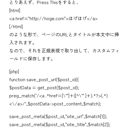
とりあえず、Press Thisをすると、
[html]
<a href="http://hoge.com">ほげほげ</a>
[/html]
のような形で、ページのURLとタイトルが本文中に挿
入されます。
なので、それを正規表現で取り出して、カスタムフィ
ールドに保存します。
[php]
function save_post_url($post_id){
$postData = get_post($post_id);
preg_match(‘/<a .*href=[\’"]+([^\’" ]+).*?>(.*)
<\/a>/’,$postData->post_content,$match);
save_post_meta($post_id,"site_url",$match[1]);
save_post_meta($post_id,"site_title",$match[2]);