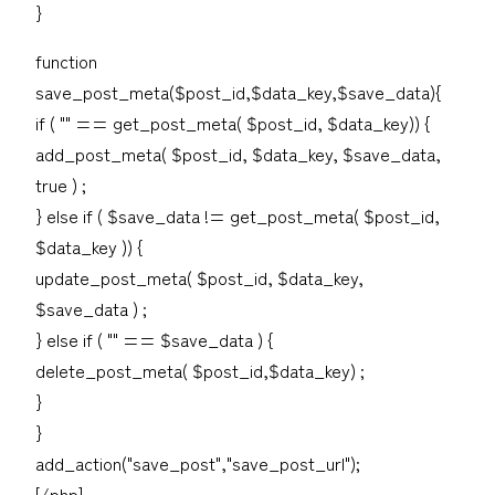
}
function
save_post_meta($post_id,$data_key,$save_data){
if ( "" == get_post_meta( $post_id, $data_key)) {
add_post_meta( $post_id, $data_key, $save_data,
true ) ;
} else if ( $save_data != get_post_meta( $post_id,
$data_key )) {
update_post_meta( $post_id, $data_key,
$save_data ) ;
} else if ( "" == $save_data ) {
delete_post_meta( $post_id,$data_key) ;
}
}
add_action("save_post","save_post_url");
[/php]