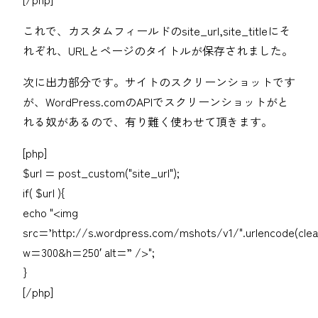
これで、カスタムフィールドのsite_url,site_titleにそ
れぞれ、URLとページのタイトルが保存されました。
次に出力部分です。サイトのスクリーンショットです
が、WordPress.comのAPIでスクリーンショットがと
れる奴があるので、有り難く使わせて頂きます。
[php]
$url = post_custom("site_url");
if( $url ){
echo "<img
src=’http://s.wordpress.com/mshots/v1/".urlencode(clean_
w=300&h=250′ alt=” />";
}
[/php]