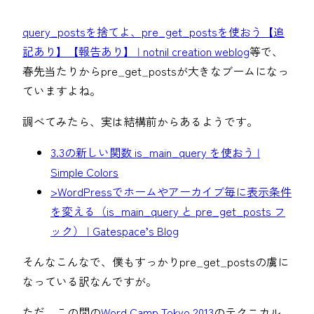
query_postsを捨てよ、pre_get_postsを使おう【追
記あり】【報告あり】 | notnil creation weblog
等で、
春先当たりからpre_get_postsが大きなブームになっ
ていますよね。
調べてみたら、実は結構前からあるようです。
3.3の新しい関数 is_main_query を使おう |
Simple Colors
>WordPressでホームやアーカイブ毎に表示条件
を変える（is_main_query と pre_get_posts フ
ック） | Gatespace’s Blog
そんなこんなで、僕もすっかりpre_get_postsの虜に
なっている訳なんですが。
ただ、この間の
Word Camp Tokyo 2013
のテクニカル