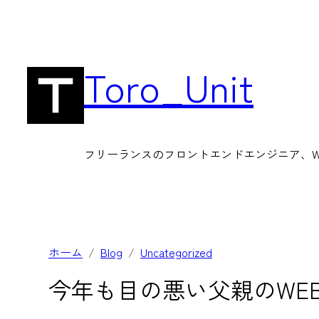
内
容
を
Toro_Unit
ス
キ
ッ
フリーランスのフロントエンドエンジニア、Wor
プ
ホーム
Blog
Uncategorized
今年も目の悪い父親のWE