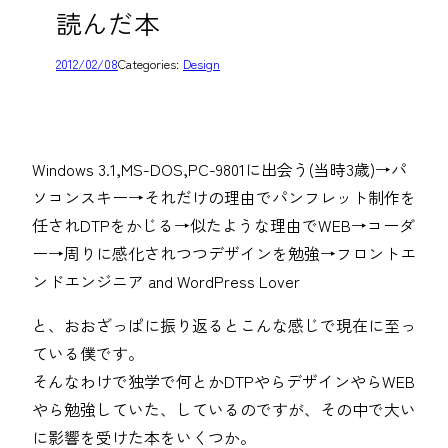
読んだ本
2012/02/08
Categories:
Design
Windows 3.1,MS-DOS,PC-9801に出会う(当時3歳)→パ
ソコンスキー→それだけの理由でパンフレット制作を
任されDTPをかじる→似たような理由でWEB→コーダ
ー→周りに感化されつつデザインを勉強→フロントエ
ンドエンジニア and WordPress Lover
と、おおざっぱに振り返るとこんな感じで現在に至っ
ている僕です。
そんなわけで独学で何とかDTPやらデザインやらWEB
やら勉強していた、しているのですが、その中で大い
に影響を受けた本をいくつか。