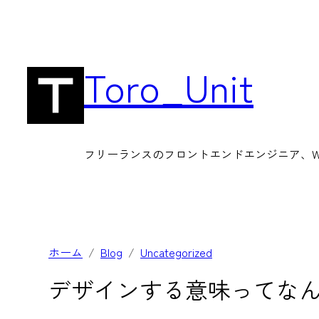
内
容
を
Toro_Unit
ス
キ
ッ
フリーランスのフロントエンドエンジニア、Wor
プ
ホーム
Blog
Uncategorized
デザインする意味ってな