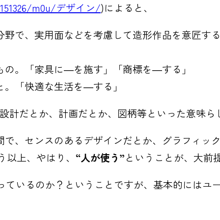
/jn2/151326/m0u/デザイン/
)によると、
分野で、実用面などを考慮して造形作品を意匠す
もの。「家具に―を施す」「商標を―する」
と。「快適な生活を―する」
)設計だとか、計画だとか、図柄等といった意味ら
間で、センスのあるデザインだとか、グラフィッ
いう以上、やはり、
“人が使う”
ということが、大前
使っているのか？ということですが、基本的にはユ