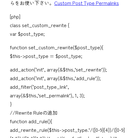
らをお使い下さい。
Custom Post Type Permalinks
[php]
class set_custom_rewrite {
var $post_type;
function set_custom_rewrite($post_type){
$this->post_type = $post_type;
add_action(‘init’, array(&$this,’set_rewrite’));
add_action(‘init’, array(&$this,’add_rule’));
add_filter(‘post_type_link’,
array(&$this,’set_permalink’), 1, 3);
}
//Rewrite Ruleの追加
function add_rule(){
add_rewrite_rule($this->post_type.’/([0-9]{4})/([0-9]