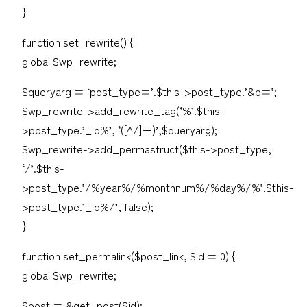
}
function set_rewrite() {
global $wp_rewrite;
$queryarg = ‘post_type=’.$this->post_type.’&p=’;
$wp_rewrite->add_rewrite_tag(‘%’.$this-
>post_type.’_id%’, ‘([^/]+)’,$queryarg);
$wp_rewrite->add_permastruct($this->post_type,
‘/’.$this-
>post_type.’/%year%/%monthnum%/%day%/%’.$this-
>post_type.’_id%/’, false);
}
function set_permalink($post_link, $id = 0) {
global $wp_rewrite;
$post = &get_post($id);