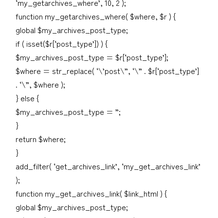
‘my_getarchives_where’, 10, 2 );
function my_getarchives_where( $where, $r ) {
global $my_archives_post_type;
if ( isset($r[‘post_type’]) ) {
$my_archives_post_type = $r[‘post_type’];
$where = str_replace( ‘\’post\”, ‘\” . $r[‘post_type’]
. ‘\”, $where );
} else {
$my_archives_post_type = ”;
}
return $where;
}
add_filter( ‘get_archives_link’, ‘my_get_archives_link’
);
function my_get_archives_link( $link_html ) {
global $my_archives_post_type;