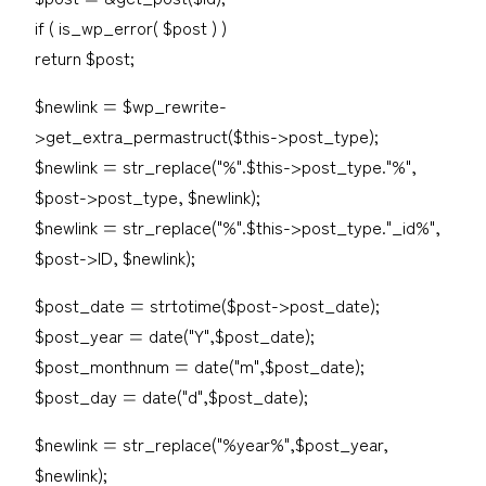
if ( is_wp_error( $post ) )
return $post;
$newlink = $wp_rewrite-
>get_extra_permastruct($this->post_type);
$newlink = str_replace("%".$this->post_type."%",
$post->post_type, $newlink);
$newlink = str_replace("%".$this->post_type."_id%",
$post->ID, $newlink);
$post_date = strtotime($post->post_date);
$post_year = date("Y",$post_date);
$post_monthnum = date("m",$post_date);
$post_day = date("d",$post_date);
$newlink = str_replace("%year%",$post_year,
$newlink);