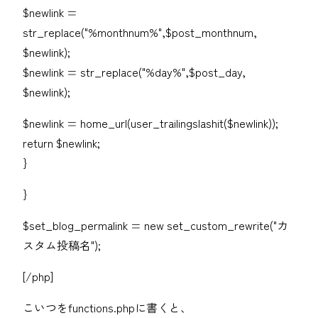
$newlink =
str_replace("%monthnum%",$post_monthnum,
$newlink);
$newlink = str_replace("%day%",$post_day,
$newlink);
$newlink = home_url(user_trailingslashit($newlink));
return $newlink;
}
}
$set_blog_permalink = new set_custom_rewrite("カ
スタム投稿名");
[/php]
こいつをfunctions.phpに書くと、