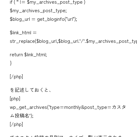
if ( ” != $my_archives_post_type )
$my_archives_post_type;
$blog_url = get_bloginfo("url");
$link_html =
str_replace($blog_url,$blog_url.’/’.$my_archives_post_typ
return $link_html;
}
[/php]
を記述しておくと、
[php]
wp_get_archives(‘type=monthly&post_type=カスタ
ム投稿名’);
[/php]