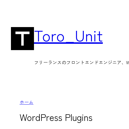
内
容
を
Toro_Unit
ス
キ
ッ
フリーランスのフロントエンドエンジニア、Wor
プ
ホーム
WordPress Plugins