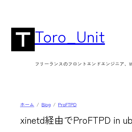
内
容
を
Toro_Unit
ス
キ
ッ
フリーランスのフロントエンドエンジニア、Wor
プ
ホーム
Blog
ProFTPD
xinetd経由でProFTPD in ubu