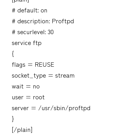
# default: on
# description: Proftpd
# securlevel: 30
service ftp
{
flags = REUSE
socket_type = stream
wait = no
user = root
server = /usr/sbin/proftpd
}
[/plain]