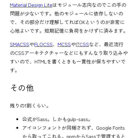
Material Design Lite
はモジュール志向なのでこの手の
問題が少ないです。他のモジュールに依存しないの
で、その部分だけ理解してればOKというのが非常に
心地よいです。短期記憶に負荷をかけずに済みます。
SMACSS
や
FLOCSS
、
MCSS
や
ITCSS
など、最近流行
のCSSアーキテクチャーなどにもすんなり取り込みや
すいので、HTMLを書くときも一貫性が保ちやすいで
す。
その他
残りの1割くらい。
公式がSass。しかもgulp-sass。
アイコンフォントが同梱されず、Google Fonts
から取ってこれる。npmからSassで管理すると