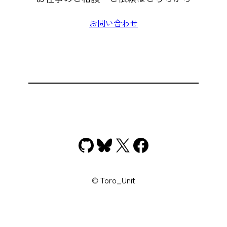
お問い合わせ
GitHub
Bluesky
X
Facebook
© Toro_Unit