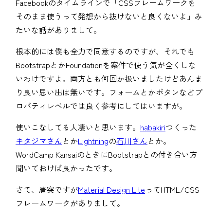
Facebookのタイムラインで「CSSフレームワークを
そのまま使うって発想から抜けないと良くないよ」み
たいな話がありまして。
根本的には僕も全力で同意するのですが、それでも
BootstrapとかFoundationを案件で使う気が全くしな
いわけですよ。両方とも何回か扱いましたけどあんま
り良い思い出は無いです。フォームとかボタンなどプ
ロパティレベルでは良く参考にしてはいますが。
使いこなしてる人凄いと思います。
habakiri
つくった
キタジマさん
とか
Lightning
の
石川さん
とか。
WordCamp KansaiのときにBootstrapとの付き合い方
聞いておけば良かったです。
さて、唐突ですが
Material Design Lite
ってHTML/CSS
フレームワークがありまして。