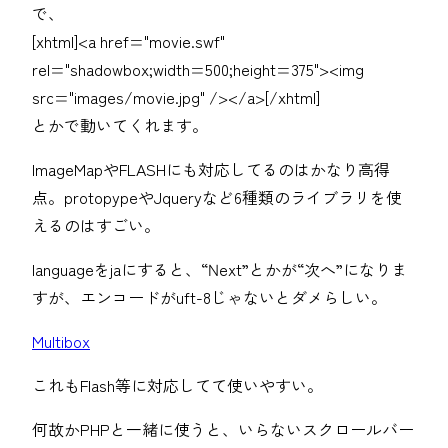
で、
[xhtml]<a href="movie.swf"
rel="shadowbox;width=500;height=375"><img
src="images/movie.jpg" /></a>[/xhtml]
とかで動いてくれます。
ImageMapやFLASHにも対応してるのはかなり高得
点。protopypeやJqueryなど6種類のライブラリを使
えるのはすごい。
languageをjaにすると、“Next”とかが“次へ”になりま
すが、エンコードがuft-8じゃないとダメらしい。
Multibox
これもFlash等に対応してて使いやすい。
何故かPHPと一緒に使うと、いらないスクロールバー