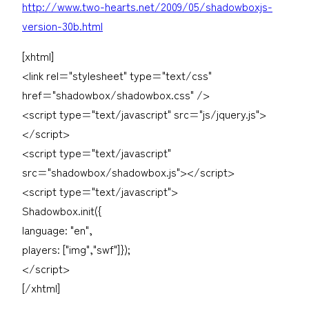
http://www.two-hearts.net/2009/05/shadowboxjs-
version-30b.html
[xhtml]
<link rel="stylesheet" type="text/css"
href="shadowbox/shadowbox.css" />
<script type="text/javascript" src="js/jquery.js">
</script>
<script type="text/javascript"
src="shadowbox/shadowbox.js"></script>
<script type="text/javascript">
Shadowbox.init({
language: "en",
players: ["img","swf"]});
</script>
[/xhtml]