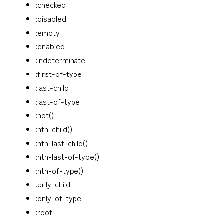
:checked
:disabled
:empty
:enabled
:indeterminate
:first-of-type
:last-child
:last-of-type
:not()
:nth-child()
:nth-last-child()
:nth-last-of-type()
:nth-of-type()
:only-child
:only-of-type
:root