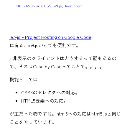
2010/12/06
Tags:
CSS
, 
ie9.js
, 
JavaScript
ie7-js – Project Hosting on Google Code
に有る、ie9.jsがとても便利です。
js非表示のクライアントはどうするって話もあるの
で、それはCase by Caseってことで。。。。
機能としては
CSS3のセレクタへの対応。
HTML5要素への対応。
が主だった物ですね。html5への対応はhtml5.jsと同じ
ことをやっています。