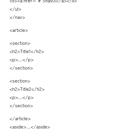
<li><a href="#">navi3</a></li>
</ul>
</nav>
<article>
<section>
<h2>Title1</h2>
<p>…</p>
</section>
<section>
<h2>Title2</h2>
<p>…</p>
</section>
</article>
<aside>…</aside>