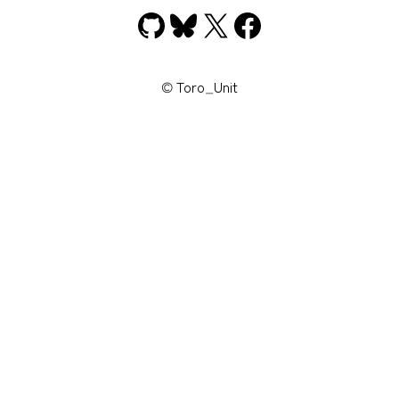
GitHub
Bluesky
X
Facebook
© Toro_Unit