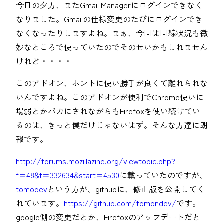
今日の夕方、またGmail Managerにログインできなく
なりました。Gmailの仕様変更のたびにログインでき
なくなったりしますよね。まぁ、今回は回線状況も微
妙なところで使っていたのでそのせいかもしれません
けれど・・・・
このアドオン、ホントに使い勝手が良くて離れられな
いんですよね。このアドオンが便利でChrome使いに
場弱とかバカにされながらもFirefoxを使い続けてい
るのは、きっと僕だけじゃないはず。そんな方達に朗
報です。
http://forums.mozillazine.org/viewtopic.php?
f=48&t=332634&start=4530
に載っていたのですが、
tomodev
という方が、githubに、修正版を公開してく
れています。
https://github.com/tomondev/
です。
google側の変更だとか、Firefoxのアップデートだと