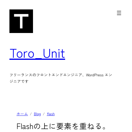
内
容
を
ス
キ
Toro_Unit
ッ
プ
フリーランスのフロントエンドエンジニア、WordPress エン
ジニアです
ホーム
Blog
flash
Flashの上に要素を重ねる。