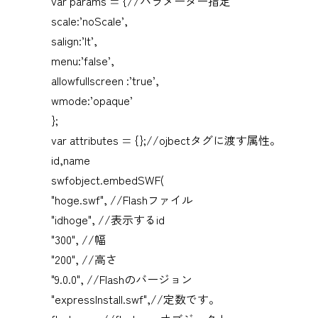
var params = {//パラメーター指定
scale:’noScale’,
salign:’lt’,
menu:’false’,
allowfullscreen :’true’,
wmode:’opaque’
};
var attributes = {};//ojbectタグに渡す属性。
id,name
swfobject.embedSWF(
"hoge.swf", //Flashファイル
"idhoge", //表示するid
"300", //幅
"200", //高さ
"9.0.0", //Flashのバージョン
"expressInstall.swf",//定数です。