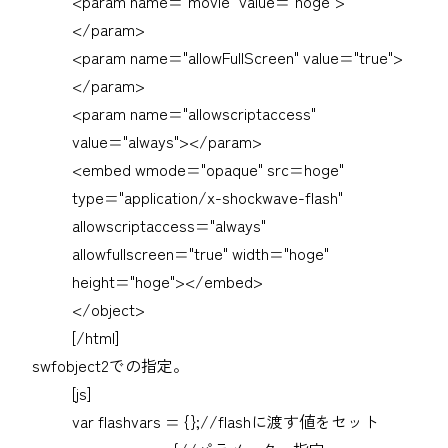
<param name="movie" value="hoge">
</param>
<param name="allowFullScreen" value="true">
</param>
<param name="allowscriptaccess"
value="always"></param>
<embed wmode="opaque" src=hoge"
type="application/x-shockwave-flash"
allowscriptaccess="always"
allowfullscreen="true" width="hoge"
height="hoge"></embed>
</object>
[/html]
swfobject2での指定。
[js]
var flashvars = {};//flashに渡す値をセット