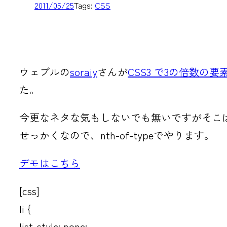
2011/05/25
Tags:
CSS
ウェブルの
soraiy
さんが
CSS3 で3の倍数の
た。
今更なネタな気もしないでも無いですがそこ
せっかくなので、nth-of-typeでやります。
デモはこちら
[css]
li {
list-style: none;