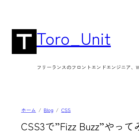
内
容
を
Toro_Unit
ス
キ
ッ
フリーランスのフロントエンドエンジニア、Wor
プ
ホーム
Blog
CSS
CSS3で”Fizz Buzz”やっ