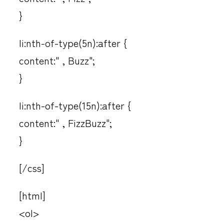
}
li:nth-of-type(5n):after {
content:" , Buzz";
}
li:nth-of-type(15n):after {
content:" , FizzBuzz";
}
[/css]
[html]
<ol>