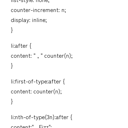
counter-increment: n;
display: inline;
}
li:after {
content: " , " counter(n);
}
li:first-of-type:after {
content: counter(n);
}
li:nth-of-type(3n):after {
content:" , Fizz";