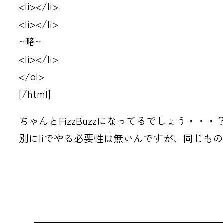
<li></li>
<li></li>
~略~
<li></li>
</ol>
[/html]
ちゃんとFizzBuzzになってるでしょう・・・
別にliでやる必要性は無いんですが、同じも