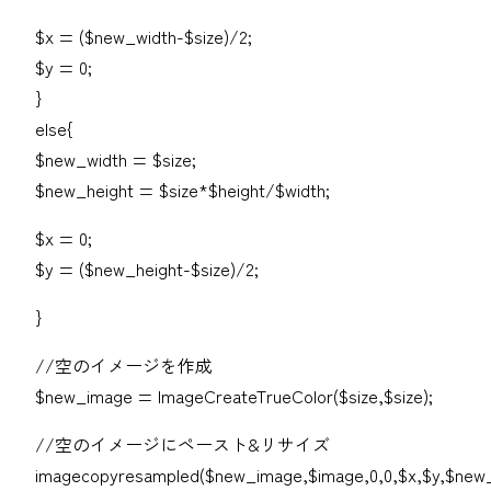
$x = ($new_width-$size)/2;
$y = 0;
}
else{
$new_width = $size;
$new_height = $size*$height/$width;
$x = 0;
$y = ($new_height-$size)/2;
}
//空のイメージを作成
$new_image = ImageCreateTrueColor($size,$size);
//空のイメージにペースト&リサイズ
imagecopyresampled($new_image,$image,0,0,$x,$y,$new_w