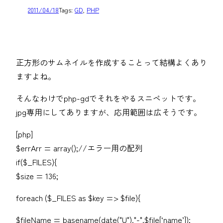
2011/04/18
Tags:
GD
, 
PHP
正方形のサムネイルを作成することって結構よくあり
ますよね。
そんなわけでphp-gdでそれをやるスニペットです。
jpg専用にしてありますが、応用範囲は広そうです。
[php]
$errArr = array();//エラー用の配列
if($_FILES){
$size = 136;
foreach ($_FILES as $key => $file){
$fileName = basename(date("U")."-".$file[‘name’]);