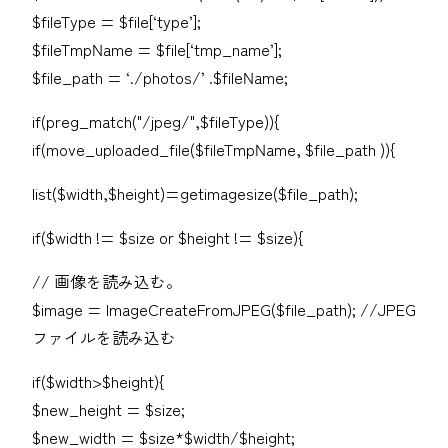
$fileType = $file[‘type’];
$fileTmpName = $file[‘tmp_name’];
$file_path = ‘./photos/’ .$fileName;
if(preg_match("/jpeg/",$fileType)){
if(move_uploaded_file($fileTmpName, $file_path )){
list($width,$height)=getimagesize($file_path);
if($width != $size or $height != $size){
// 画像を読み込む。
$image = ImageCreateFromJPEG($file_path); //JPEG
ファイルを読み込む
if($width>$height){
$new_height = $size;
$new_width = $size*$width/$height;