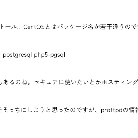
インストール。CentOSとはパッケージ名が若干違うの
l postgresql php5-pgsql
のもあるのね。セキュアに使いたいとかホスティングす
のでそっちにしようと思ったのですが、proftpd