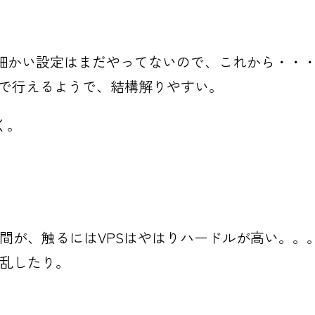
せる。細かい設定はまだやってないので、これから・・
confのみで行えるようで、結構解りやすい。
く。
人間が、触るにはVPSはやはりハードルが高い。。
々混乱したり。