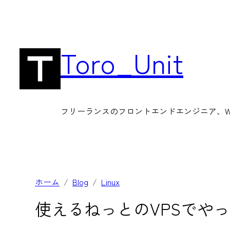
内
容
を
Toro_Unit
ス
キ
ッ
フリーランスのフロントエンドエンジニア、Wor
プ
ホーム
Blog
Linux
使えるねっとのVPSでや