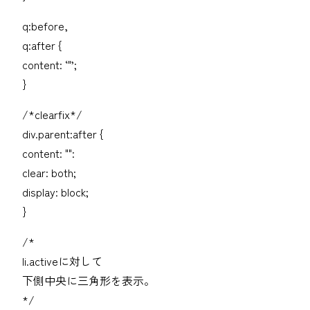
q:before,
q:after {
content: ‘"’;
}
/*clearfix*/
div.parent:after {
content: "":
clear: both;
display: block;
}
/*
li.activeに対して
下側中央に三角形を表示。
*/