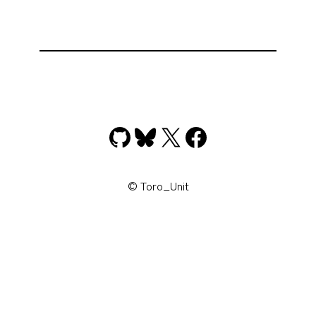
GitHub
Bluesky
X
Facebook
© Toro_Unit