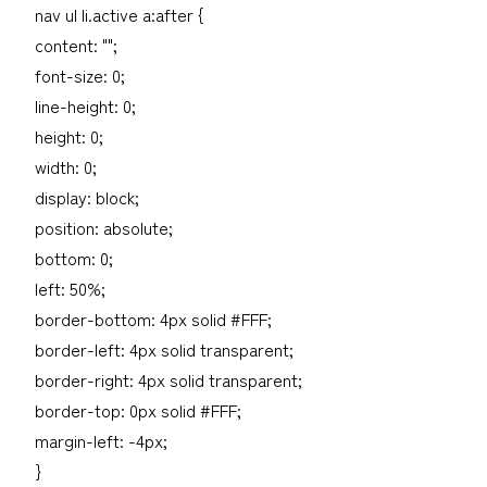
nav ul li.active a:after {
content: "";
font-size: 0;
line-height: 0;
height: 0;
width: 0;
display: block;
position: absolute;
bottom: 0;
left: 50%;
border-bottom: 4px solid #FFF;
border-left: 4px solid transparent;
border-right: 4px solid transparent;
border-top: 0px solid #FFF;
margin-left: -4px;
}