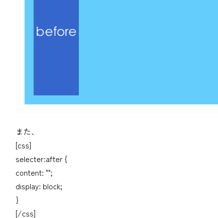
また、
[css]
selecter:after {
content: "";
display: block;
}
[/css]