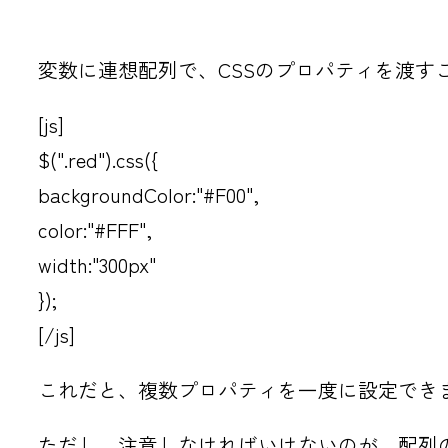
変数に連想配列で、CSSのプロパティを渡す
[js]
$(".red").css({
backgroundColor:"#F00",
color:"#FFF",
width:"300px"
});
[/js]
これだと、複数プロパティを一度に設定でき
ただし、注意しなければいけないのが、配列