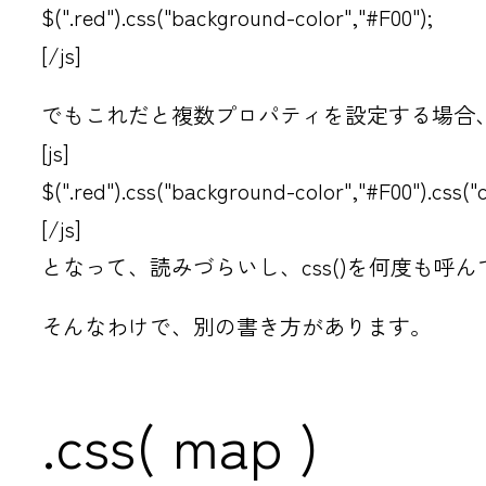
$(".red").css("background-color","#F00");
[/js]
でもこれだと複数プロパティを設定する場合
[js]
$(".red").css("background-color","#F00").css("c
[/js]
となって、読みづらいし、css()を何度も呼
そんなわけで、別の書き方があります。
.css( map )