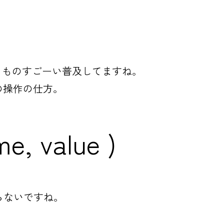
として、ものすごーい普及してますね。
Sの操作の仕方。
e, value )
らないですね。