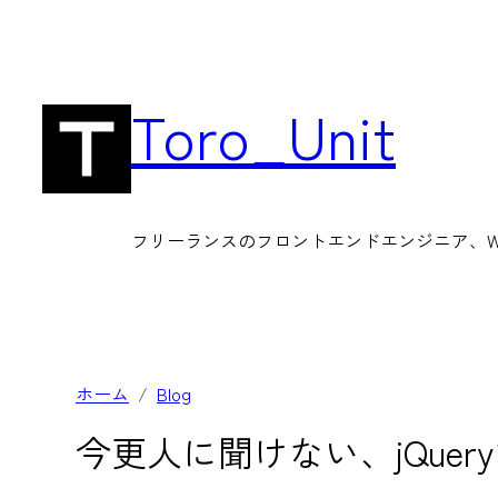
内
容
を
Toro_Unit
ス
キ
ッ
フリーランスのフロントエンドエンジニア、Wor
プ
ホーム
Blog
今更人に聞けない、jQuer