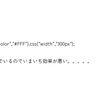
、
olor","#FFF").css("width","300px");
んでいるのでいまいち効率が悪い。。。。。